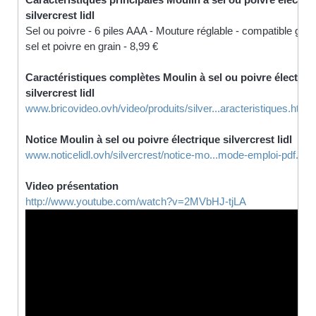
silvercrest lidl
Sel ou poivre - 6 piles AAA - Mouture réglable - compatible gros
sel et poivre en grain - 8,99 €
Caractéristiques complètes Moulin à sel ou poivre électriq
silvercrest lidl
www.bricovideo.ovh/video/produits/silver...aracteristiques.html
Notice Moulin à sel ou poivre électrique silvercrest lidl
www.noticelidl.ovh/silvercrest/notice-mo...mode-emploi-pdf.htm
Video présentation
http://www.youtube.com/watch?v=2MVbHJ-tjLA