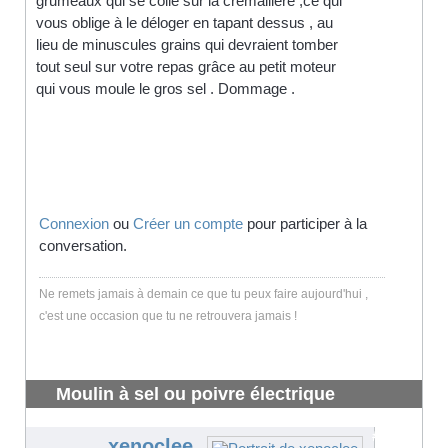
grumeaux qui se colle sur la crémaillère ,ce qui
vous oblige à le déloger en tapant dessus , au
lieu de minuscules grains qui devraient tomber
tout seul sur votre repas grâce au petit moteur
qui vous moule le gros sel . Dommage .
Connexion
ou
Créer un compte
pour participer à la
conversation.
Ne remets jamais à demain ce que tu peux faire aujourd'hui ,
c'est une occasion que tu ne retrouvera jamais !
Moulin à sel ou poivre électrique
silvercrest lidl
#3735
xenoclee