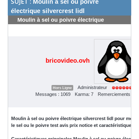
SUJET :
Moulin à sel ou poivre
électrique silvercrest lidl
Moulin à sel ou poivre électrique
silvercrest lidl
#346
bricovideo.ovh
Administrateur
Hors Ligne
Messages : 1069
Karma: 7
Remerciements reç
Moulin à sel ou poivre électrique silvercrest lidl pour moud
le sel ou le poivre test avis prix notice et caractéristiques
Caractéristiques principales Moulin à sel ou poivre électri