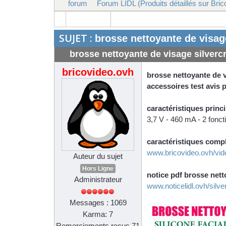
forum
Forum LIDL (Produits détaillés sur Bric
SUJET :
brosse nettoyante de visage
brosse nettoyante de visage silvercr
bricovideo.ovh
brosse nettoyante de vi
accessoires test avis p
caractéristiques princi
3,7 V - 460 mA - 2 fonct
caractéristiques compl
www.bricovideo.ovh/video
Auteur du sujet
Hors Ligne
notice pdf brosse netto
Administrateur
www.noticelidl.ovh/silve
Messages : 1069
Karma: 7
Remerciements reçus 71