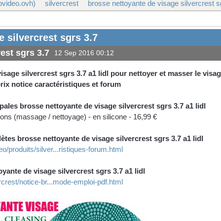
ovideo.ovh)
silvercrest
brosse nettoyante de visage silvercrest s
 silvercrest sgrs 3.7
est sgrs 3.7
12 Sep 2016 00:12
sage silvercrest sgrs 3.7 a1 lidl pour nettoyer et masser le visa
rix notice caractéristiques et forum
pales brosse nettoyante de visage silvercrest sgrs 3.7 a1 lidl
ions (massage / nettoyage) - en silicone - 16,99 €
ètes brosse nettoyante de visage silvercrest sgrs 3.7 a1 lidl
/produits/silver...ristiques-forum.html
yante de visage silvercrest sgrs 3.7 a1 lidl
rcrest/notice-br...mode-emploi-pdf.html