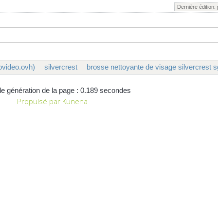
Dernière édition:
ovideo.ovh)
silvercrest
brosse nettoyante de visage silvercrest s
e génération de la page : 0.189 secondes
Propulsé par
Kunena