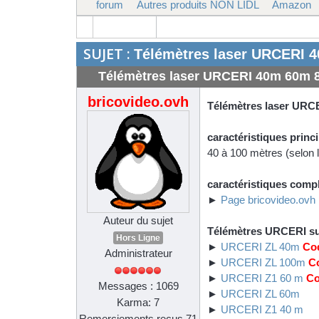
forum
Autres produits NON LIDL
Amazon
SUJET :
Télémètres laser URCERI
Télémètres laser URCERI 40m 60m
bricovideo.ovh
Télémètres laser URC
caractéristiques prin
40 à 100 mètres (selon
caractéristiques comp
►
Page bricovideo.ovh
Auteur du sujet
Télémètres URCERI s
Hors Ligne
►
URCERI ZL 40m
Co
Administrateur
►
URCERI ZL 100m
C
►
URCERI Z1 60 m
Co
Messages : 1069
►
URCERI ZL 60m
Karma: 7
►
URCERI Z1 40 m
Remerciements reçus 71