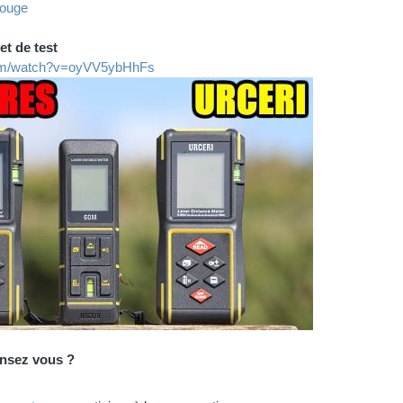
rouge
et de test
com/watch?v=oyVV5ybHhFs
ensez vous ?