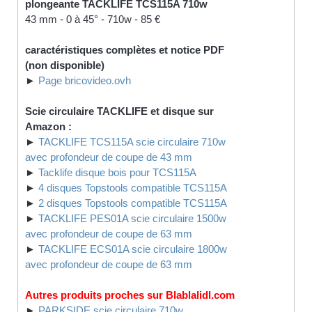
plongeante TACKLIFE TCS115A 710w
43 mm - 0 à 45° - 710w - 85 €
caractéristiques complètes et notice PDF
(non disponible)
►
Page bricovideo.ovh
Scie circulaire TACKLIFE et disque sur
Amazon :
►
TACKLIFE TCS115A scie circulaire 710w
avec profondeur de coupe de 43 mm
►
Tacklife disque bois pour TCS115A
►
4 disques Topstools compatible TCS115A
►
2 disques Topstools compatible TCS115A
►
TACKLIFE PES01A scie circulaire 1500w
avec profondeur de coupe de 63 mm
►
TACKLIFE ECS01A scie circulaire 1800w
avec profondeur de coupe de 63 mm
Autres produits proches sur Blablalidl.com
►
PARKSIDE scie circulaire 710w