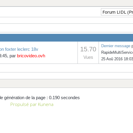
Dernier message
p
15.70
n foxter leclerc 18v
RapideMultiServic
3:45, par
bricovideo.ovh
Vues
25 Aoû 2016 18:0
e génération de la page : 0.190 secondes
Propulsé par
Kunena