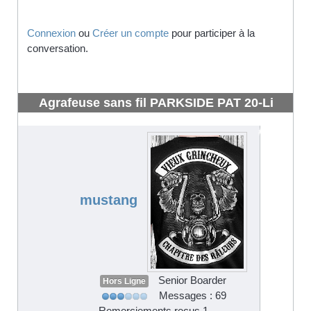
Connexion
ou
Créer un compte
pour participer à la
conversation.
Agrafeuse sans fil PARKSIDE PAT 20-Li
LIDL X20V TEAM
#4299
mustang
Senior Boarder
Hors Ligne
Messages : 69
Remerciements reçus 1